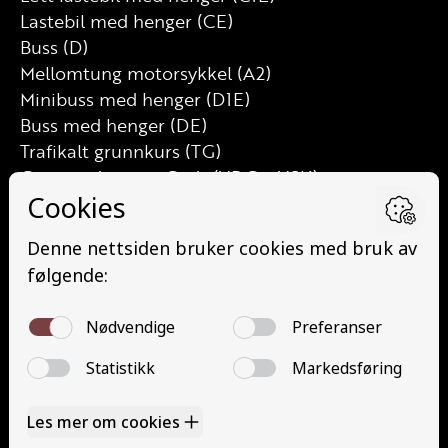
Lastebil med henger (CE)
Buss (D)
Mellomtung motorsykkel (A2)
Minibuss med henger (D1E)
Buss med henger (DE)
Trafikalt grunnkurs (TG)
Grunnutdanning Gods (YDG – YSK)
Grunnutdanning Person (YDP – YSK)
YSK Person etterutdanning (EYDP)
YSK Gods etterutdanning (EYDG)
Nettbasert teorikurs (Teorikurs)
Arbeidsvarsling modul 1 (Arbeidsvarsling)
Løfteredskap G11 (Løfteredskap G11)
Lastebilkran (G8) (Lastebilkran (G8))
Motorsykkel (A)
Kontakt
Kontakt oss