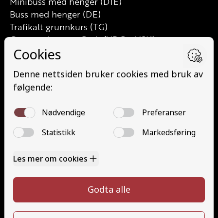
Minibuss med henger (D1E)
Buss med henger (DE)
Trafikalt grunnkurs (TG)
Grunnutdanning Gods (YDG – YSK)
Grunnutdanning Person (YDP – YSK)
YSK Person etterutdanning (EYDP)
YSK Gods etterutdanning (EYDG)
Nettbasert teorikurs (Teorikurs)
Arbeidsvarsling modul 1 (Arbeidsvarsling)
Løfteredskap G11 (Løfteredskap G11)
Lastebilkran (G8) (Lastebilkran (G8))
Motorsykkel (A)
Kontakt
Kontakt oss
Ta førerkort
715 66 000
Priser
info@halaasts.no
Elevside