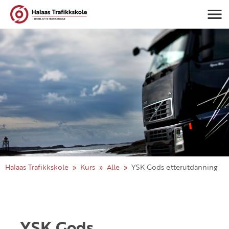
Navigasj
Halaas Trafikkskole
Kurs
Alle
YSK Gods etterutdanning
YSK Gods