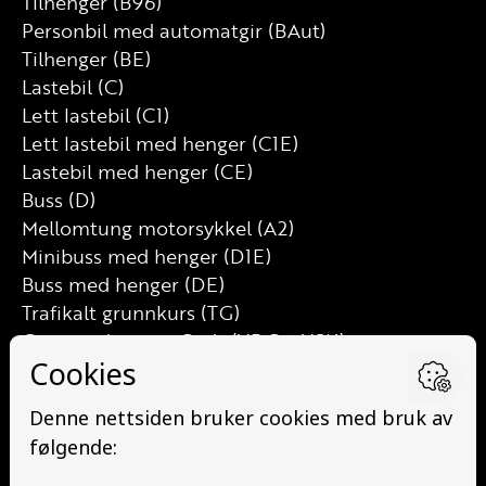
Tilhenger (B96)
Personbil med automatgir (BAut)
Tilhenger (BE)
Lastebil (C)
Lett lastebil (C1)
Lett lastebil med henger (C1E)
Lastebil med henger (CE)
Buss (D)
Mellomtung motorsykkel (A2)
Minibuss med henger (D1E)
Buss med henger (DE)
Trafikalt grunnkurs (TG)
Grunnutdanning Gods (YDG – YSK)
Grunnutdanning Person (YDP – YSK)
YSK Person etterutdanning (EYDP)
YSK Gods etterutdanning (EYDG)
Nettbasert teorikurs (Teorikurs)
Arbeidsvarsling modul 1 (Arbeidsvarsling)