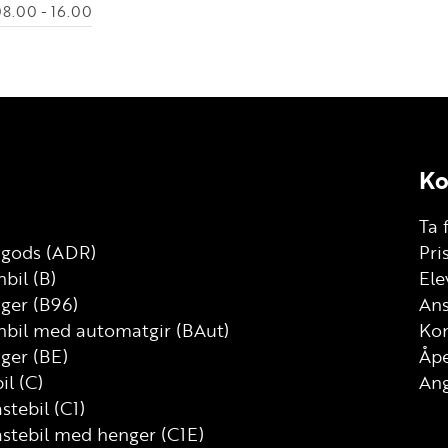
8.00 - 16.00
Ko
Ta 
g gods (ADR)
Pri
bil (B)
Ele
nger (B96)
Ans
nbil med automatgir (BAut)
Kon
ger (BE)
Åp
il (C)
Ang
astebil (C1)
astebil med henger (C1E)