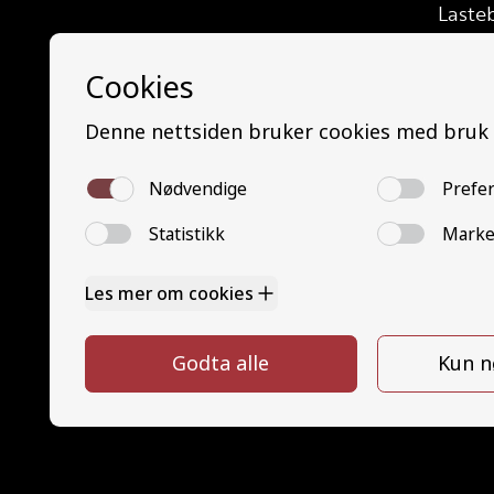
Laste
Buss (
Mello
Minib
Buss 
Trafik
Grunn
Grunn
YSK P
YSK G
Nettba
Arbeid
Løfte
Lasteb
Motor