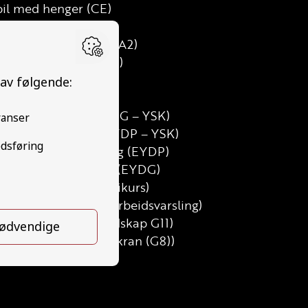
bil med henger (CE)
D)
mtung motorsykkel (A2)
uss med henger (D1E)
med henger (DE)
alt grunnkurs (TG)
utdanning Gods (YDG – YSK)
utdanning Person (YDP – YSK)
erson etterutdanning (EYDP)
ods etterutdanning (EYDG)
sert teorikurs (Teorikurs)
svarsling modul 1 (Arbeidsvarsling)
redskap G11 (Løfteredskap G11)
ilkran (G8) (Lastebilkran (G8))
sykkel (A)