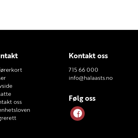
ntakt
Kontakt oss
førerkort
715 66 000
ser
info@halaasts.no
vside
atte
Følg oss
takt oss
enhetsloven
rerett