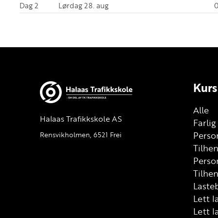
Dag 2
Lørdag 28. aug
0
Kurs
Alle
Halaas Trafikkskole AS
Farli
Person
Rensvikholmen, 6521 Frei
Tilhe
Perso
Tilhen
Lasteb
Lett l
Lett l