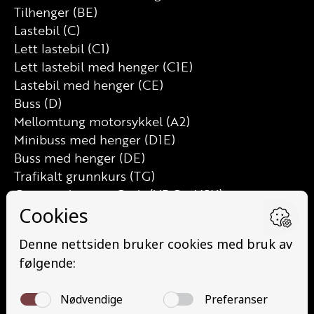
Tilhenger (BE)
Lastebil (C)
Lett lastebil (C1)
Lett lastebil med henger (C1E)
Lastebil med henger (CE)
Buss (D)
Mellomtung motorsykkel (A2)
Minibuss med henger (D1E)
Buss med henger (DE)
Trafikalt grunnkurs (TG)
Grunnutdanning Gods (YDG – YSK)
Grunnutdanning Person (YDP – YSK)
YSK Person etterutdanning (EYDP)
YSK Gods etterutdanning (EYDG)
Nettbasert teorikurs (Teorikurs)
Arbeidsvarsling modul 1 (Arbeidsvarsling)
Løfteredskap G11 (Løfteredskap G11)