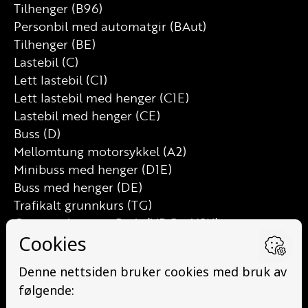
Tilhenger (B96)
Personbil med automatgir (BAut)
Tilhenger (BE)
Lastebil (C)
Lett lastebil (C1)
Lett lastebil med henger (C1E)
Lastebil med henger (CE)
Buss (D)
Mellomtung motorsykkel (A2)
Minibuss med henger (D1E)
Buss med henger (DE)
Trafikalt grunnkurs (TG)
Grunnutdanning Gods (YDG – YSK)
Grunnutdanning Person (YDP – YSK)
YSK Person etterutdanning (EYDP)
YSK Gods etterutdanning (EYDG)
Nettbasert teorikurs (Teorikurs)