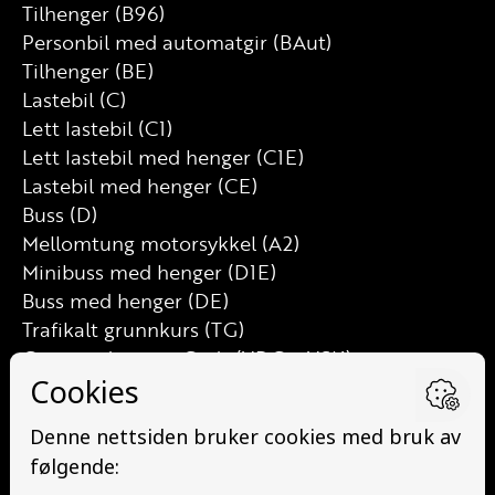
Tilhenger (B96)
Personbil med automatgir (BAut)
Tilhenger (BE)
Lastebil (C)
Lett lastebil (C1)
Lett lastebil med henger (C1E)
Lastebil med henger (CE)
Buss (D)
Mellomtung motorsykkel (A2)
Minibuss med henger (D1E)
Buss med henger (DE)
Trafikalt grunnkurs (TG)
Grunnutdanning Gods (YDG – YSK)
Grunnutdanning Person (YDP – YSK)
YSK Person etterutdanning (EYDP)
YSK Gods etterutdanning (EYDG)
Nettbasert teorikurs (Teorikurs)