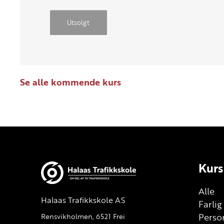
Utsolgt
Se alle kommende kurs
Kurs
Alle
Halaas Trafikkskole AS
Farli
Person
Rensvikholmen, 6521 Frei