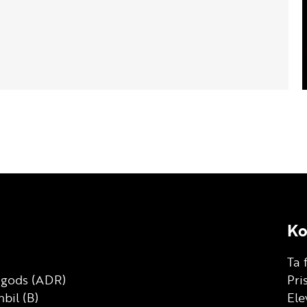
Ko
Ta 
g gods (ADR)
Pri
bil (B)
Ele