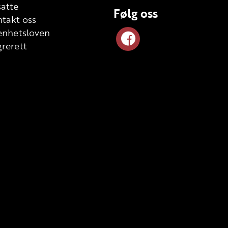
atte
Følg oss
takt oss
enhetsloven
rerett