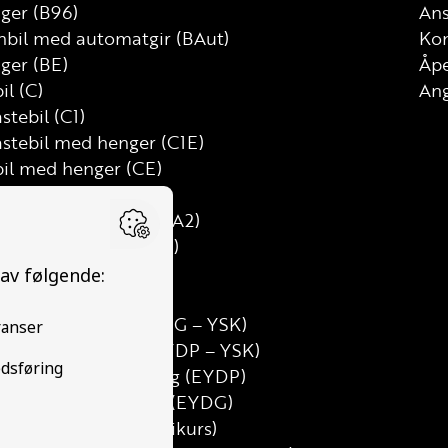
nger (B96)
Ans
nbil med automatgir (BAut)
Kon
ger (BE)
Åp
il (C)
Ang
astebil (C1)
astebil med henger (C1E)
bil med henger (CE)
D)
mtung motorsykkel (A2)
uss med henger (D1E)
med henger (DE)
alt grunnkurs (TG)
utdanning Gods (YDG – YSK)
utdanning Person (YDP – YSK)
erson etterutdanning (EYDP)
ods etterutdanning (EYDG)
sert teorikurs (Teorikurs)