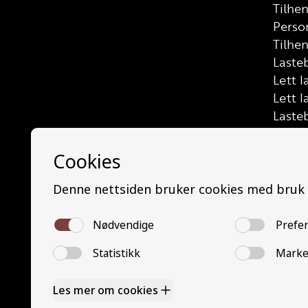
Tilhe
Perso
Tilhen
Lasteb
Lett l
Lett l
Laste
Buss (
Mello
Minib
Buss 
Trafik
Grunn
Grunn
YSK P
YSK G
Nettba