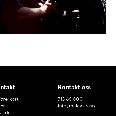
ntakt
Kontakt oss
førerkort
715 66 000
ser
info@halaasts.no
vside