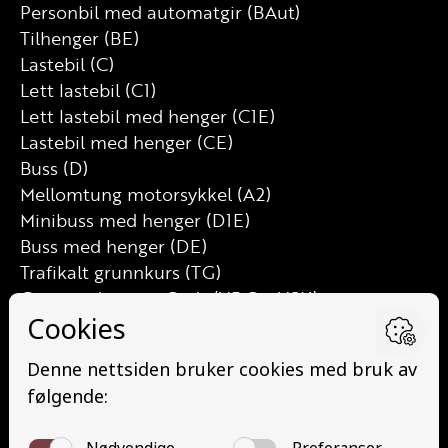
Personbil med automatgir (BAut)
Tilhenger (BE)
Lastebil (C)
Lett lastebil (C1)
Lett lastebil med henger (C1E)
Lastebil med henger (CE)
Buss (D)
Mellomtung motorsykkel (A2)
Minibuss med henger (D1E)
Buss med henger (DE)
Trafikalt grunnkurs (TG)
Grunnutdanning Gods (YDG – YSK)
Grunnutdanning Person (YDP – YSK)
YSK Person etterutdanning (EYDP)
YSK Gods etterutdanning (EYDG)
Nettbasert teorikurs (Teorikurs)
Arbeidsvarsling modul 1 (Arbeidsvarsling)