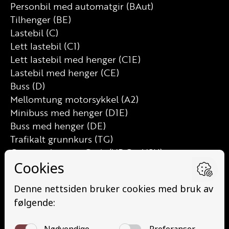
Personbil med automatgir (BAut)
Tilhenger (BE)
Lastebil (C)
Lett lastebil (C1)
Lett lastebil med henger (C1E)
Lastebil med henger (CE)
Buss (D)
Mellomtung motorsykkel (A2)
Minibuss med henger (D1E)
Buss med henger (DE)
Trafikalt grunnkurs (TG)
Grunnutdanning Gods (YDG – YSK)
Grunnutdanning Person (YDP – YSK)
YSK Person etterutdanning (EYDP)
YSK Gods etterutdanning (EYDG)
Nettbasert teorikurs (Teorikurs)
Arbeidsvarsling modul 1 (Arbeidsvarsling)