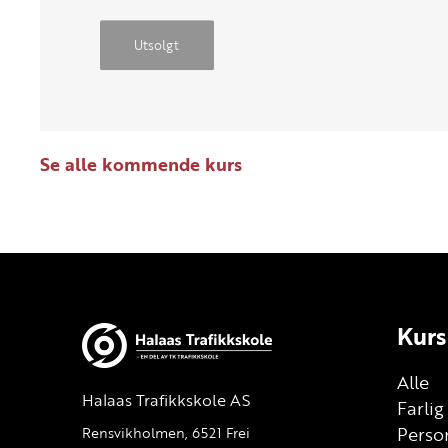
Utsolgt
Se alle kommende kurs
Kurs
Alle
Halaas Trafikkskole AS
Farli
Person
Rensvikholmen, 6521 Frei