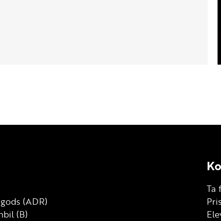
Ko
Ta 
g gods (ADR)
Pri
bil (B)
Ele