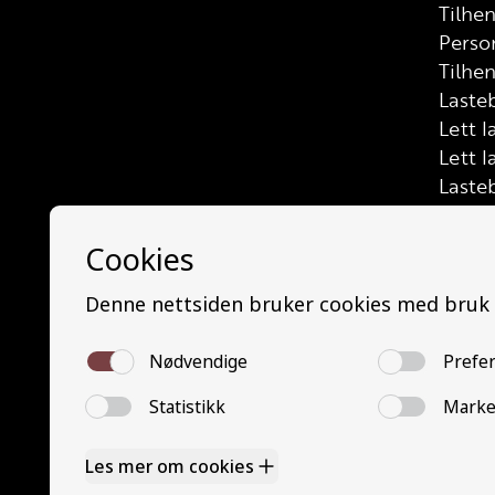
Tilhe
Perso
Tilhen
Lasteb
Lett l
Lett l
Laste
Buss (
Mello
Minib
Buss 
Trafik
Grunn
Grunn
YSK P
YSK G
Nettba