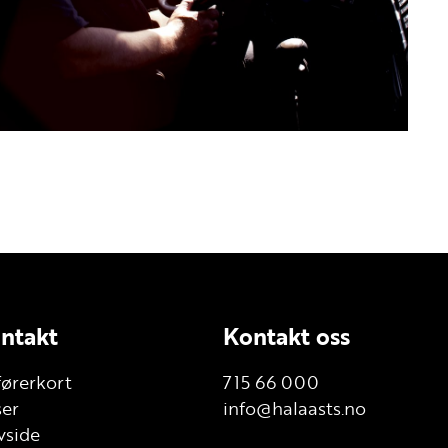
ntakt
Kontakt oss
førerkort
715 66 000
ser
info@halaasts.no
vside