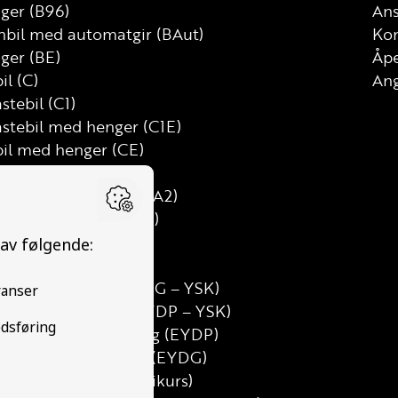
nger (B96)
Ans
nbil med automatgir (BAut)
Kon
ger (BE)
Åp
il (C)
Ang
astebil (C1)
astebil med henger (C1E)
bil med henger (CE)
D)
mtung motorsykkel (A2)
uss med henger (D1E)
med henger (DE)
alt grunnkurs (TG)
utdanning Gods (YDG – YSK)
utdanning Person (YDP – YSK)
erson etterutdanning (EYDP)
ods etterutdanning (EYDG)
sert teorikurs (Teorikurs)