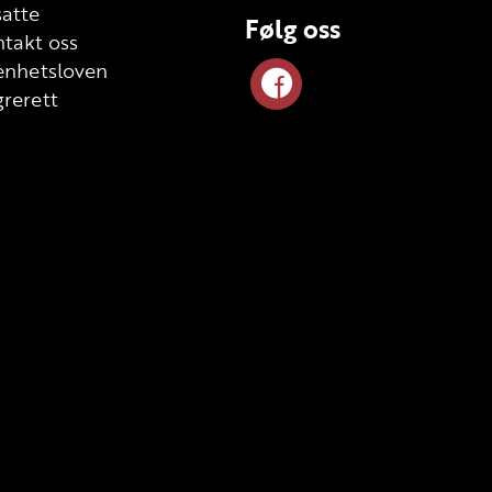
atte
Følg oss
takt oss
enhetsloven
rerett