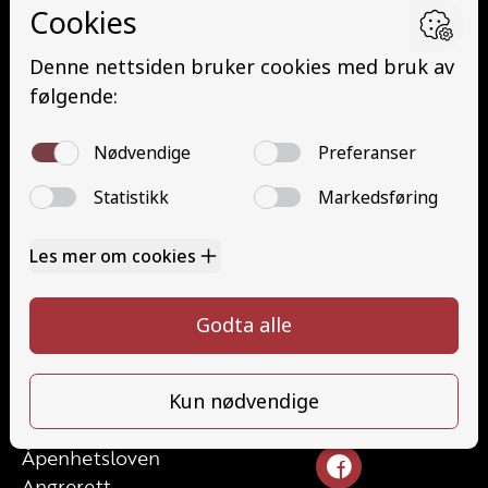
Grunnutdanning Person (YDP – YSK)
YSK Person etterutdanning (EYDP)
YSK Gods etterutdanning (EYDG)
Nettbasert teorikurs (Teorikurs)
Arbeidsvarsling modul 1 (Arbeidsvarsling)
Løfteredskap G11 (Løfteredskap G11)
Lastebilkran (G8) (Lastebilkran (G8))
Motorsykkel (A)
Kontakt
Kontakt oss
Ta førerkort
715 66 000
Priser
info@halaasts.no
Elevside
Ansatte
Følg oss
Kontakt oss
Åpenhetsloven
Angrerett