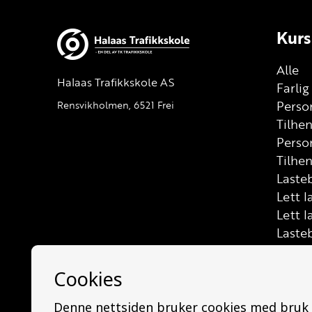
Kurs
Alle
Halaas Trafikkskole AS
Farli
Person
Rensvikholmen, 6521 Frei
Tilhe
Perso
Tilhen
Lasteb
Lett l
Lett l
Laste
Buss (
Mello
Minib
Buss 