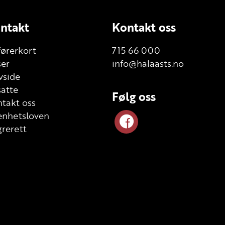
ntakt
Kontakt oss
førerkort
715 66 000
ser
info@halaasts.no
vside
atte
Følg oss
takt oss
enhetsloven
rerett