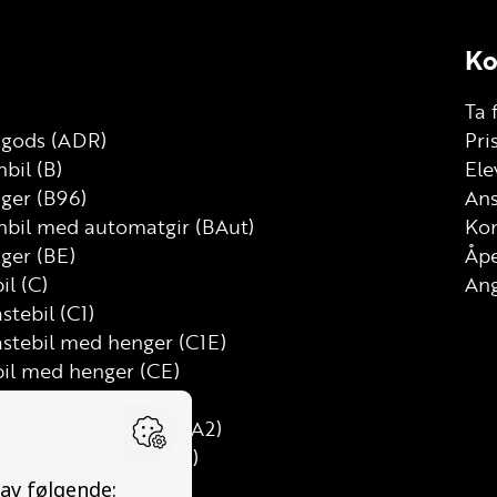
Ko
Ta 
g gods (ADR)
Pri
bil (B)
Ele
nger (B96)
Ans
nbil med automatgir (BAut)
Kon
ger (BE)
Åp
il (C)
Ang
astebil (C1)
astebil med henger (C1E)
bil med henger (CE)
D)
mtung motorsykkel (A2)
uss med henger (D1E)
med henger (DE)