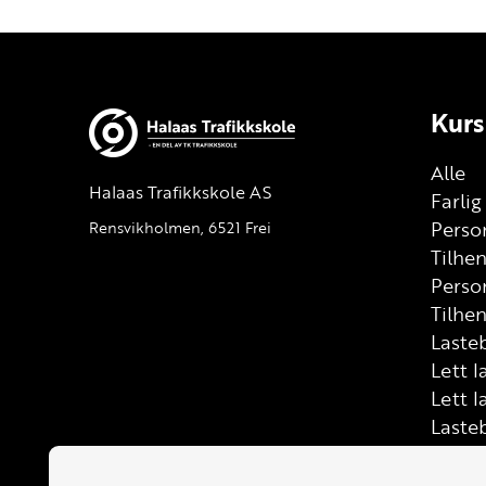
Kurs
Alle
Halaas Trafikkskole AS
Farli
Person
Rensvikholmen, 6521 Frei
Tilhe
Perso
Tilhen
Lasteb
Lett l
Lett l
Laste
Buss (
Mello