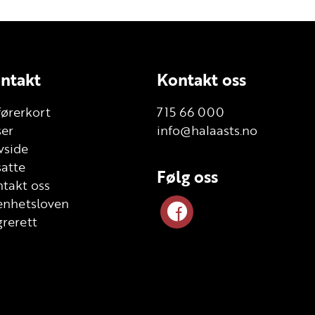
ntakt
Kontakt oss
førerkort
715 66 000
ser
info@halaasts.no
vside
atte
Følg oss
takt oss
enhetsloven
rerett