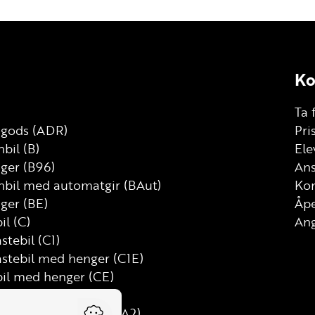
Ko
Ta 
g gods (ADR)
Pri
bil (B)
Ele
nger (B96)
Ans
nbil med automatgir (BAut)
Kon
ger (BE)
Åp
il (C)
Ang
astebil (C1)
astebil med henger (C1E)
bil med henger (CE)
D)
mtung motorsykkel (A2)