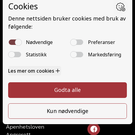
Grunnutdanning Person (YDP – YSK)
YSK Person etterutdanning (EYDP)
YSK Gods etterutdanning (EYDG)
Nettbasert teorikurs (Teorikurs)
Arbeidsvarsling modul 1 (Arbeidsvarsling)
Løfteredskap G11 (Løfteredskap G11)
Lastebilkran (G8) (Lastebilkran (G8))
Motorsykkel (A)
Kontakt
Kontakt oss
Ta førerkort
715 66 000
Priser
info@halaasts.no
Elevside
Ansatte
Følg oss
Kontakt oss
Åpenhetsloven
Angrerett