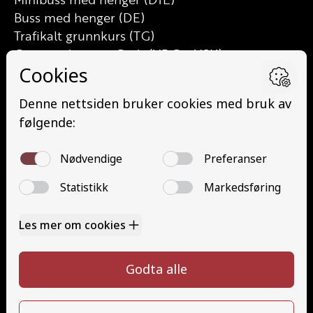
Buss med henger (DE)
Trafikalt grunnkurs (TG)
Grunnutdanning Gods (YDG – YSK)
Grunnutdanning Person (YDP – YSK)
YSK Person etterutdanning (EYDP)
YSK Gods etterutdanning (EYDG)
Nettbasert teorikurs (Teorikurs)
Arbeidsvarsling modul 1 (Arbeidsvarsling)
Løfteredskap G11 (Løfteredskap G11)
Lastebilkran (G8) (Lastebilkran (G8))
Motorsykkel (A)
Kontakt
Kontakt oss
Ta førerkort
715 66 000
Priser
info@halaasts.no
Elevside