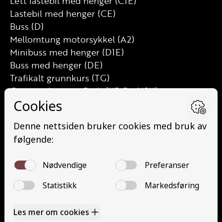
Lett lastebil med henger (C1E)
Lastebil med henger (CE)
Buss (D)
Mellomtung motorsykkel (A2)
Minibuss med henger (D1E)
Buss med henger (DE)
Trafikalt grunnkurs (TG)
Grunnutdanning Gods (YDG – YSK)
Grunnutdanning Person (YDP – YSK)
YSK Person etterutdanning (EYDP)
YSK Gods etterutdanning (EYDG)
Nettbasert teorikurs (Teorikurs)
Arbeidsvarsling modul 1 (Arbeidsvarsling)
Løfteredskap G11 (Løfteredskap G11)
Lastebilkran (G8) (Lastebilkran (G8))
Motorsykkel (A)
Kontakt
Kontakt oss