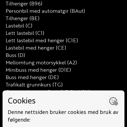
Tilhenger (B96)
Personbil med automatgir (BAut)
Tilhenger (BE)
Lastebil (C)
Lett lastebil (C1)
Lett lastebil med henger (C1E)
Lastebil med henger (CE)
Buss (D)
Mellomtung motorsykkel (A2)
Minibuss med henger (D1E)
Buss med henger (DE)
Trafikalt grunnkurs (TG)
Grunnutdanning Gods (YDG – YSK)
Grunnutdanning Person (YDP – YSK)
YSK Person etterutdanning (EYDP)
YSK Gods etterutdanning (EYDG)
Nettbasert teorikurs (Teorikurs)