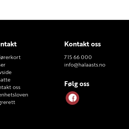
ntakt
Kontakt oss
førerkort
715 66 000
ser
info@halaasts.no
vside
atte
Følg oss
takt oss
enhetsloven
rerett