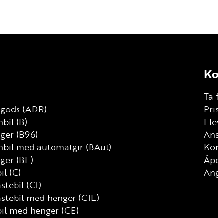
Ko
Ta 
g gods (ADR)
Pri
bil (B)
Ele
nger (B96)
Ans
nbil med automatgir (BAut)
Kon
ger (BE)
Åp
il (C)
Ang
astebil (C1)
astebil med henger (C1E)
bil med henger (CE)