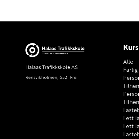
Kurs
Alle
Halaas Trafikkskole AS
Farli
Person
Rensvikholmen, 6521 Frei
Tilhe
Perso
Tilhen
Lasteb
Lett l
Lett l
Laste