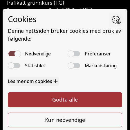
Trafikalt grunnkurs (TG)
Grunnutdanning Gods (YDG – YSK)
Grunnutdanning Person (YDP – YSK)
YSK Person etterutdanning (EYDP)
YSK Gods etterutdanning (EYDG)
Nettbasert teorikurs (Teorikurs)
Arbeidsvarsling modul 1 (Arbeidsvarsling)
Løfteredskap G11 (Løfteredskap G11)
Lastebilkran (G8) (Lastebilkran (G8))
Motorsykkel (A)
Kontakt
Kontakt oss
Ta førerkort
715 66 000
Priser
info@halaasts.no
Elevside
Ansatte
Følg oss
Kontakt oss