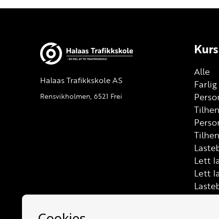
Kurs
Alle
Halaas Trafikkskole AS
Farli
Person
Rensvikholmen, 6521 Frei
Tilhe
Perso
Tilhen
Lasteb
Lett l
Lett l
Laste
Buss (
Mello