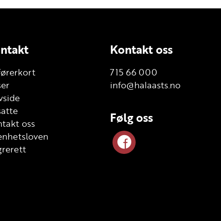
ntakt
Kontakt oss
førerkort
715 66 000
ser
info@halaasts.no
vside
atte
Følg oss
takt oss
enhetsloven
rerett