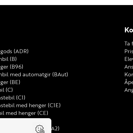
Ko
Ta 
g gods (ADR)
Pri
bil (B)
Ele
nger (B96)
Ans
nbil med automatgir (BAut)
Kon
ger (BE)
Åp
il (C)
Ang
astebil (C1)
astebil med henger (C1E)
bil med henger (CE)
D)
mtung motorsykkel (A2)