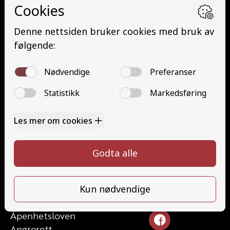
Grunnutdanning Person (YDP – YSK)
YSK Person etterutdanning (EYDP)
YSK Gods etterutdanning (EYDG)
Nettbasert teorikurs (Teorikurs)
Arbeidsvarsling modul 1 (Arbeidsvarsling)
Løfteredskap G11 (Løfteredskap G11)
Lastebilkran (G8) (Lastebilkran (G8))
Motorsykkel (A)
Kontakt
Kontakt oss
Ta førerkort
715 66 000
Priser
info@halaasts.no
Elevside
Ansatte
Følg oss
Kontakt oss
Åpenhetsloven
Angrerett