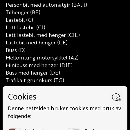
Personbil med automatgir (BAut)
Tilhenger (BE)
Lastebil (C)
Lett lastebil (C1)
Lett lastebil med henger (C1E)
Lastebil med henger (CE)
Buss (D)
Mellomtung motorsykkel (A2)
Minibuss med henger (D1E)
Buss med henger (DE)
Trafikalt grunnkurs (TG)
Grunnutdanning Gods (YDG – YSK)
Grunnutdanning Person (YDP – YSK)
YSK Person etterutdanning (EYDP)
YSK Gods etterutdanning (EYDG)
Nettbasert teorikurs (Teorikurs)
Arbeidsvarsling modul 1 (Arbeidsvarsling)