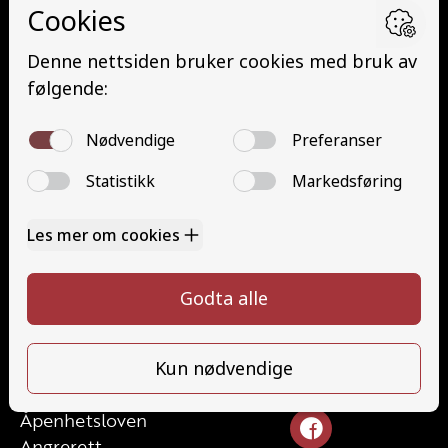
Grunnutdanning Person (YDP – YSK)
YSK Person etterutdanning (EYDP)
YSK Gods etterutdanning (EYDG)
Nettbasert teorikurs (Teorikurs)
Arbeidsvarsling modul 1 (Arbeidsvarsling)
Løfteredskap G11 (Løfteredskap G11)
Lastebilkran (G8) (Lastebilkran (G8))
Motorsykkel (A)
Kontakt
Kontakt oss
Ta førerkort
715 66 000
Priser
info@halaasts.no
Elevside
Ansatte
Følg oss
Kontakt oss
Åpenhetsloven
Angrerett