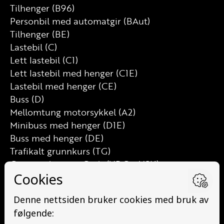
Tilhenger (B96)
Personbil med automatgir (BAut)
Tilhenger (BE)
Lastebil (C)
Lett lastebil (C1)
Lett lastebil med henger (C1E)
Lastebil med henger (CE)
Buss (D)
Mellomtung motorsykkel (A2)
Minibuss med henger (D1E)
Buss med henger (DE)
Trafikalt grunnkurs (TG)
Grunnutdanning Gods (YDG – YSK)
Grunnutdanning Person (YDP – YSK)
YSK Person etterutdanning (EYDP)
YSK Gods etterutdanning (EYDG)
Nettbasert teorikurs (Teorikurs)