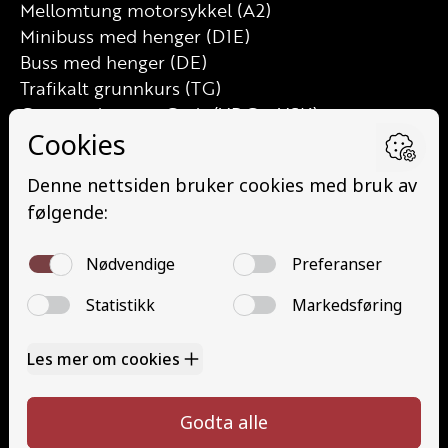
Mellomtung motorsykkel (A2)
Minibuss med henger (D1E)
Buss med henger (DE)
Trafikalt grunnkurs (TG)
Grunnutdanning Gods (YDG – YSK)
Grunnutdanning Person (YDP – YSK)
YSK Person etterutdanning (EYDP)
YSK Gods etterutdanning (EYDG)
Nettbasert teorikurs (Teorikurs)
Arbeidsvarsling modul 1 (Arbeidsvarsling)
Løfteredskap G11 (Løfteredskap G11)
Lastebilkran (G8) (Lastebilkran (G8))
Motorsykkel (A)
Kontakt
Kontakt oss
Ta førerkort
715 66 000
Priser
info@halaasts.no