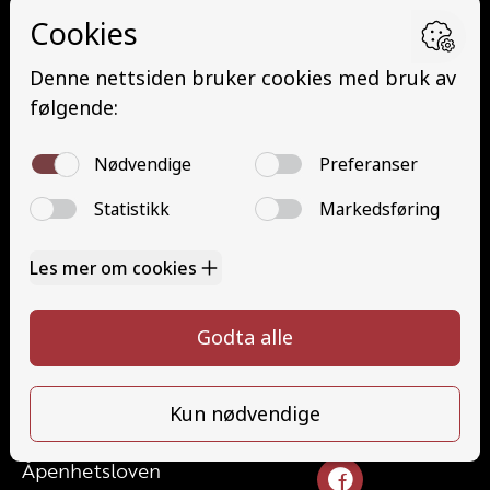
Grunnutdanning Gods (YDG – YSK)
Grunnutdanning Person (YDP – YSK)
YSK Person etterutdanning (EYDP)
YSK Gods etterutdanning (EYDG)
Nettbasert teorikurs (Teorikurs)
Arbeidsvarsling modul 1 (Arbeidsvarsling)
Løfteredskap G11 (Løfteredskap G11)
Lastebilkran (G8) (Lastebilkran (G8))
Motorsykkel (A)
Kontakt
Kontakt oss
Ta førerkort
715 66 000
Priser
info@halaasts.no
Elevside
Ansatte
Følg oss
Kontakt oss
Åpenhetsloven