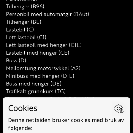
Tilhenger (B96)
Personbil med automatgir (BAut)
Tilhenger (BE)
Lastebil (C)
Lett lastebil (C1)
Lett lastebil med henger (C1E)
Lastebil med henger (CE)
Buss (D)
Mellomtung motorsykkel (A2)
Minibuss med henger (D1E)
Buss med henger (DE)
Trafikalt grunnkurs (TG)
Grunnutdanning Gods (YDG – YSK)
Grunnutdanning Person (YDP – YSK)
YSK Person etterutdanning (EYDP)
YSK Gods etterutdanning (EYDG)
Nettbasert teorikurs (Teorikurs)