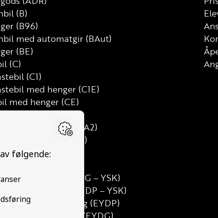
g gods (ADR)
Pri
bil (B)
Ele
nger (B96)
Ans
nbil med automatgir (BAut)
Kon
ger (BE)
Åp
il (C)
Ang
astebil (C1)
astebil med henger (C1E)
bil med henger (CE)
D)
mtung motorsykkel (A2)
uss med henger (D1E)
med henger (DE)
alt grunnkurs (TG)
utdanning Gods (YDG – YSK)
utdanning Person (YDP – YSK)
erson etterutdanning (EYDP)
ods etterutdanning (EYDG)