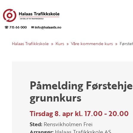
☏ 715 66 000
✉ info@halaasts.no
Halaas Trafikkskole
Kurs
Våre kommende kurs
Første
Påmelding Førstehjel
grunnkurs
Tirsdag 8. apr kl. 17.00 - 20.00
Sted:
Rensvikholmen Frei
Arrangør:
Halaas Trafikkskole AS