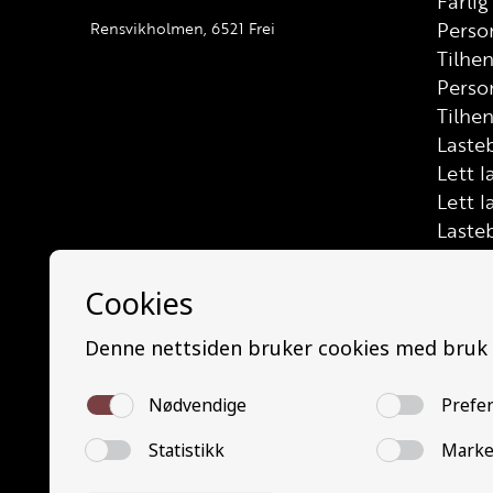
Farli
Person
Rensvikholmen, 6521 Frei
Tilhe
Perso
Tilhen
Lasteb
Lett l
Lett l
Laste
Buss (
Mello
Minib
Buss 
Trafik
Grunn
Grunn
YSK P
YSK G