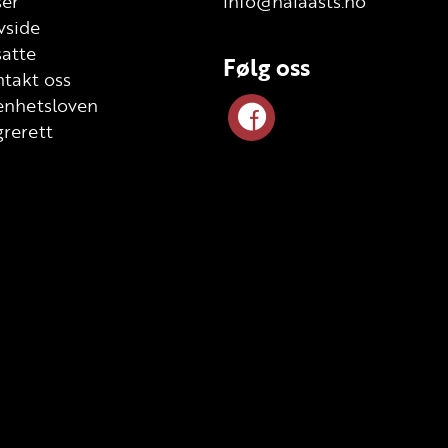
ser
info@halaasts.no
vside
atte
Følg oss
takt oss
enhetsloven
rerett