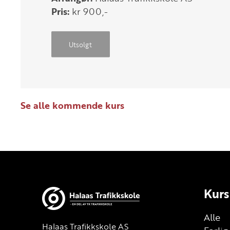
Pris:
kr 900,-
Utsolgt
Se alle kommende kurs
Kurs
Alle
Halaas Trafikkskole AS