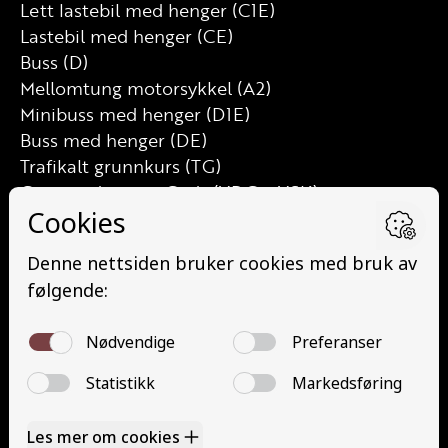
Lett lastebil med henger (C1E)
Lastebil med henger (CE)
Buss (D)
Mellomtung motorsykkel (A2)
Minibuss med henger (D1E)
Buss med henger (DE)
Trafikalt grunnkurs (TG)
Grunnutdanning Gods (YDG – YSK)
Grunnutdanning Person (YDP – YSK)
YSK Person etterutdanning (EYDP)
YSK Gods etterutdanning (EYDG)
Nettbasert teorikurs (Teorikurs)
Arbeidsvarsling modul 1 (Arbeidsvarsling)
Løfteredskap G11 (Løfteredskap G11)
Lastebilkran (G8) (Lastebilkran (G8))
Motorsykkel (A)
Kontakt
Kontakt oss