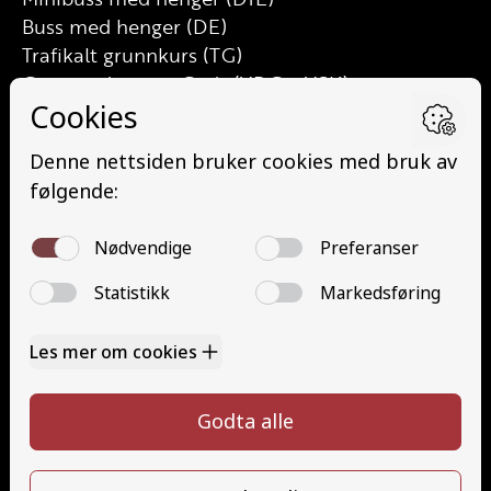
Buss med henger (DE)
Trafikalt grunnkurs (TG)
Grunnutdanning Gods (YDG – YSK)
Grunnutdanning Person (YDP – YSK)
YSK Person etterutdanning (EYDP)
YSK Gods etterutdanning (EYDG)
Nettbasert teorikurs (Teorikurs)
Arbeidsvarsling modul 1 (Arbeidsvarsling)
Løfteredskap G11 (Løfteredskap G11)
Lastebilkran (G8) (Lastebilkran (G8))
Motorsykkel (A)
Kontakt
Kontakt oss
Ta førerkort
715 66 000
Priser
info@halaasts.no
Elevside