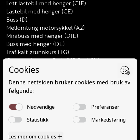
Lett lastebil med henger (C1E)
Lastebil med henger (CE)
Buss (D)
Mellomtung motorsykkel (A2)
Minibuss med henger (D1E)
Buss med henger (DE)
Trafikalt grunnkurs (TG)
Grunnutdanning Gods (YDG – YSK)
Grunnutdanning Person (YDP – YSK)
YSK Person etterutdanning (EYDP)
YSK Gods etterutdanning (EYDG)
Nettbasert teorikurs (Teorikurs)
Arbeidsvarsling modul 1 (Arbeidsvarsling)
Løfteredskap G11 (Løfteredskap G11)
Lastebilkran (G8) (Lastebilkran (G8))
Motorsykkel (A)
Kontakt
Kontakt oss