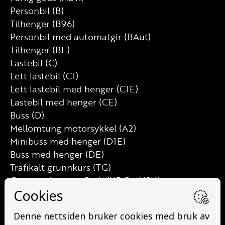
Personbil (B)
Tilhenger (B96)
Personbil med automatgir (BAut)
Tilhenger (BE)
Lastebil (C)
Lett lastebil (C1)
Lett lastebil med henger (C1E)
Lastebil med henger (CE)
Buss (D)
Mellomtung motorsykkel (A2)
Minibuss med henger (D1E)
Buss med henger (DE)
Trafikalt grunnkurs (TG)
Grunnutdanning Gods (YDG – YSK)
Grunnutdanning Person (YDP – YSK)
YSK Person etterutdanning (EYDP)
YSK Gods etterutdanning (EYDG)