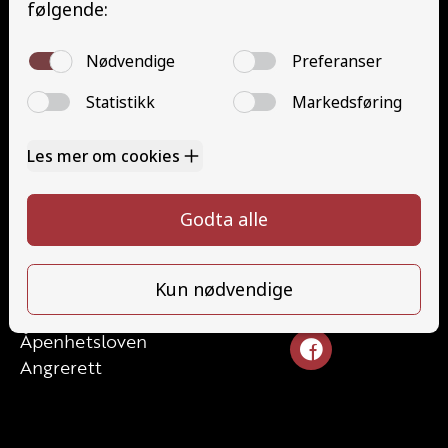
Nettbasert teorikurs (Teorikurs)
Arbeidsvarsling modul 1 (Arbeidsvarsling)
Løfteredskap G11 (Løfteredskap G11)
Lastebilkran (G8) (Lastebilkran (G8))
Motorsykkel (A)
Kontakt
Kontakt oss
Ta førerkort
715 66 000
Priser
info@halaasts.no
Elevside
Ansatte
Følg oss
Kontakt oss
Åpenhetsloven
Angrerett