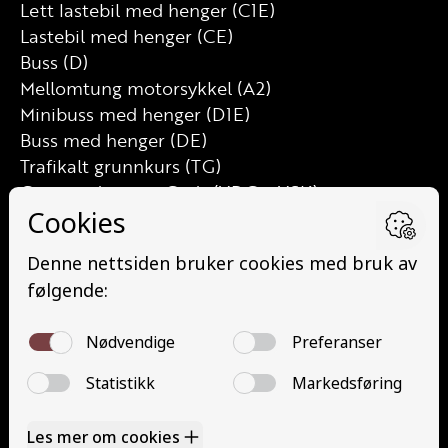
Lett lastebil med henger (C1E)
Lastebil med henger (CE)
Buss (D)
Mellomtung motorsykkel (A2)
Minibuss med henger (D1E)
Buss med henger (DE)
Trafikalt grunnkurs (TG)
Grunnutdanning Gods (YDG – YSK)
Grunnutdanning Person (YDP – YSK)
YSK Person etterutdanning (EYDP)
YSK Gods etterutdanning (EYDG)
Nettbasert teorikurs (Teorikurs)
Arbeidsvarsling modul 1 (Arbeidsvarsling)
Løfteredskap G11 (Løfteredskap G11)
Lastebilkran (G8) (Lastebilkran (G8))
Motorsykkel (A)
Kontakt
Kontakt oss