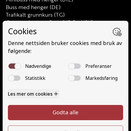
Buss med henger (DE)
Trafikalt grunnkurs (TG)
Grunnutdanning Gods (YDG – YSK)
Grunnutdanning Person (YDP – YSK)
YSK Person etterutdanning (EYDP)
YSK Gods etterutdanning (EYDG)
Nettbasert teorikurs (Teorikurs)
Arbeidsvarsling modul 1 (Arbeidsvarsling)
Løfteredskap G11 (Løfteredskap G11)
Lastebilkran (G8) (Lastebilkran (G8))
Motorsykkel (A)
Kontakt
Kontakt oss
Ta førerkort
715 66 000
Priser
info@halaasts.no
Elevside