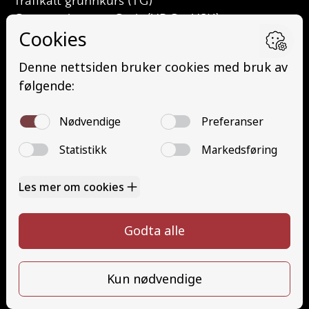
Trafikalt grunnkurs (TG)
Grunnutdanning Gods (YDG – YSK)
Grunnutdanning Person (YDP – YSK)
YSK Person etterutdanning (EYDP)
YSK Gods etterutdanning (EYDG)
Nettbasert teorikurs (Teorikurs)
Arbeidsvarsling modul 1 (Arbeidsvarsling)
Løfteredskap G11 (Løfteredskap G11)
Lastebilkran (G8) (Lastebilkran (G8))
Motorsykkel (A)
Kontakt
Kontakt oss
Ta førerkort
715 66 000
Priser
info@halaasts.no
Elevside
Ansatte
Følg oss
Kontakt oss