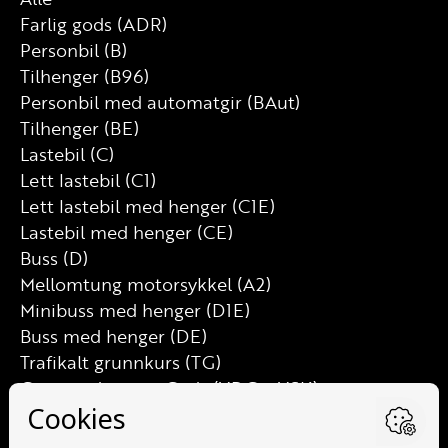
Farlig gods (ADR)
Personbil (B)
Tilhenger (B96)
Personbil med automatgir (BAut)
Tilhenger (BE)
Lastebil (C)
Lett lastebil (C1)
Lett lastebil med henger (C1E)
Lastebil med henger (CE)
Buss (D)
Mellomtung motorsykkel (A2)
Minibuss med henger (D1E)
Buss med henger (DE)
Trafikalt grunnkurs (TG)
Grunnutdanning Gods (YDG – YSK)
Grunnutdanning Person (YDP – YSK)
YSK Person etterutdanning (EYDP)