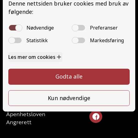
YSK Gods etterutdanning (EYDG)
Nettbasert teorikurs (Teorikurs)
Arbeidsvarsling modul 1 (Arbeidsvarsling)
Løfteredskap G11 (Løfteredskap G11)
Lastebilkran (G8) (Lastebilkran (G8))
Motorsykkel (A)
Kontakt
Kontakt oss
Ta førerkort
715 66 000
Priser
info@halaasts.no
Elevside
Ansatte
Følg oss
Kontakt oss
Åpenhetsloven
Angrerett