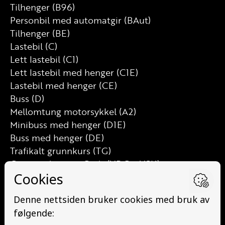
Tilhenger (B96)
Personbil med automatgir (BAut)
Tilhenger (BE)
Lastebil (C)
Lett lastebil (C1)
Lett lastebil med henger (C1E)
Lastebil med henger (CE)
Buss (D)
Mellomtung motorsykkel (A2)
Minibuss med henger (D1E)
Buss med henger (DE)
Trafikalt grunnkurs (TG)
Grunnutdanning Gods (YDG – YSK)
Grunnutdanning Person (YDP – YSK)
YSK Person etterutdanning (EYDP)
YSK Gods etterutdanning (EYDG)
Nettbasert teorikurs (Teorikurs)