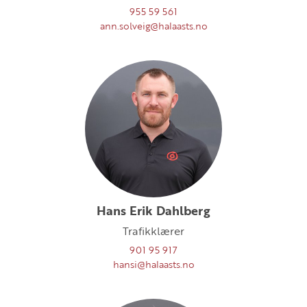
955 59 561
ann.solveig@halaasts.no
Hans Erik Dahlberg
Trafikklærer
901 95 917
hansi@halaasts.no