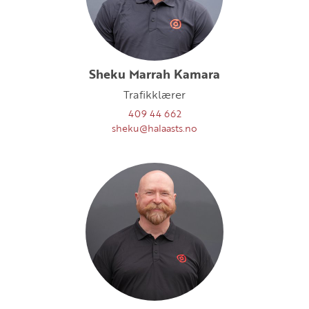
Sheku Marrah Kamara
Trafikklærer
409 44 662
sheku@halaasts.no