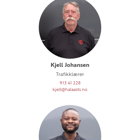
Kjell Johansen
Trafikklærer
913 41 228
kjell@halaasts.no