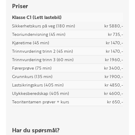
Priser
Klasse C1 (Lett lastebil)
Sikkerhetskurs på veg (180 min)
kr 5880,-
Teoriundervisning (45 min)
kr 735,-
Kjøretime (45 min)
kr 1470,-
Trinnvurdering trinn 2 (45 min)
kr 1470,-
Trinnvurdering trinn 3 (60 min)
kr 1960,-
Førerprøve (75 min)
kr 3400,-
Grunnkurs (135 min)
kr 1900,-
Lastsikringskurs (405 min)
kr 4850,-
Ulykkesberedskap (405 min)
kr 4600,-
Teoritentamen prøver + kurs
kr 650,-
Har du spørsmål?