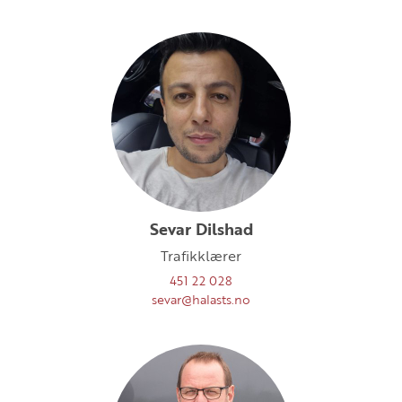
Sevar Dilshad
Trafikklærer
451 22 028
sevar@halasts.no