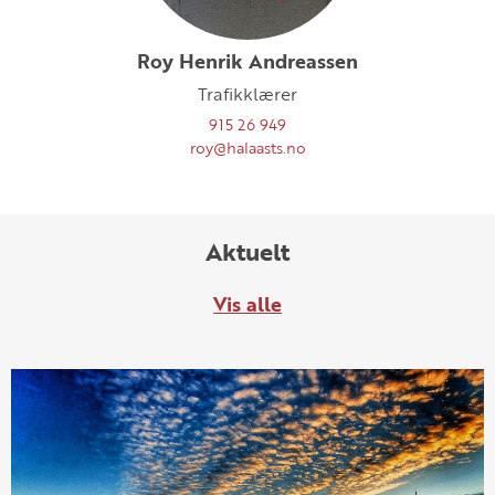
Roy Henrik Andreassen
Trafikklærer
915 26 949
roy@halaasts.no
Aktuelt
Vis alle