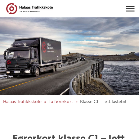
Navigasj
Halaas Trafikkskole
Ta førerkort
Klasse C1 - Lett lastebil
Førerkort klasse C1 – lett